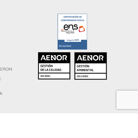
ESTION
E
A