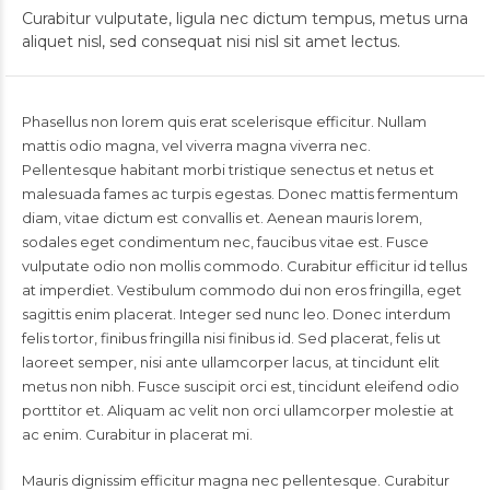
Curabitur vulputate, ligula nec dictum tempus, metus urna
aliquet nisl, sed consequat nisi nisl sit amet lectus.
Phasellus non lorem quis erat scelerisque efficitur. Nullam
mattis odio magna, vel viverra magna viverra nec.
Pellentesque habitant morbi tristique senectus et netus et
malesuada fames ac turpis egestas. Donec mattis fermentum
diam, vitae dictum est convallis et. Aenean mauris lorem,
sodales eget condimentum nec, faucibus vitae est. Fusce
vulputate odio non mollis commodo. Curabitur efficitur id tellus
at imperdiet. Vestibulum commodo dui non eros fringilla, eget
sagittis enim placerat. Integer sed nunc leo. Donec interdum
felis tortor, finibus fringilla nisi finibus id. Sed placerat, felis ut
laoreet semper, nisi ante ullamcorper lacus, at tincidunt elit
metus non nibh. Fusce suscipit orci est, tincidunt eleifend odio
porttitor et. Aliquam ac velit non orci ullamcorper molestie at
ac enim. Curabitur in placerat mi.
Mauris dignissim efficitur magna nec pellentesque. Curabitur