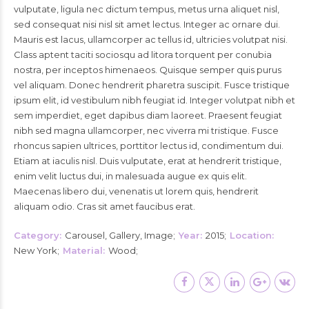
vulputate, ligula nec dictum tempus, metus urna aliquet nisl,
sed consequat nisi nisl sit amet lectus. Integer ac ornare dui.
Mauris est lacus, ullamcorper ac tellus id, ultricies volutpat nisi.
Class aptent taciti sociosqu ad litora torquent per conubia
nostra, per inceptos himenaeos. Quisque semper quis purus
vel aliquam. Donec hendrerit pharetra suscipit. Fusce tristique
ipsum elit, id vestibulum nibh feugiat id. Integer volutpat nibh et
sem imperdiet, eget dapibus diam laoreet. Praesent feugiat
nibh sed magna ullamcorper, nec viverra mi tristique. Fusce
rhoncus sapien ultrices, porttitor lectus id, condimentum dui.
Etiam at iaculis nisl. Duis vulputate, erat at hendrerit tristique,
enim velit luctus dui, in malesuada augue ex quis elit.
Maecenas libero dui, venenatis ut lorem quis, hendrerit
aliquam odio. Cras sit amet faucibus erat.
Category
Carousel, Gallery, Image
Year
2015
Location
New York
Material
Wood