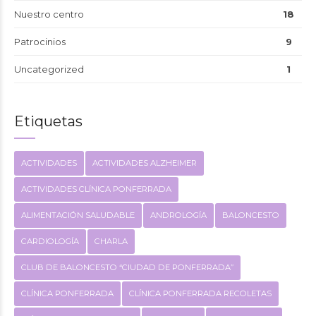
Nuestro centro
18
Patrocinios
9
Uncategorized
1
Etiquetas
ACTIVIDADES
ACTIVIDADES ALZHEIMER
ACTIVIDADES CLÍNICA PONFERRADA
ALIMENTACIÓN SALUDABLE
ANDROLOGÍA
BALONCESTO
CARDIOLOGÍA
CHARLA
CLUB DE BALONCESTO “CIUDAD DE PONFERRADA”
CLÍNICA PONFERRADA
CLÍNICA PONFERRADA RECOLETAS