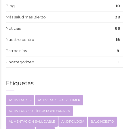
Blog
10
Más salud más Bierzo
38
Noticias
68
Nuestro centro
18
Patrocinios
9
Uncategorized
1
Etiquetas
ACTIVIDADES
ACTIVIDADES ALZHEIMER
ACTIVIDADES CLÍNICA PONFERRADA
ALIMENTACIÓN SALUDABLE
ANDROLOGÍA
BALONCESTO