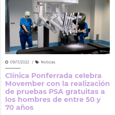
09/11/2022
Noticias
Clínica Ponferrada celebra
Movember con la realización
de pruebas PSA gratuitas a
los hombres de entre 50 y
70 años