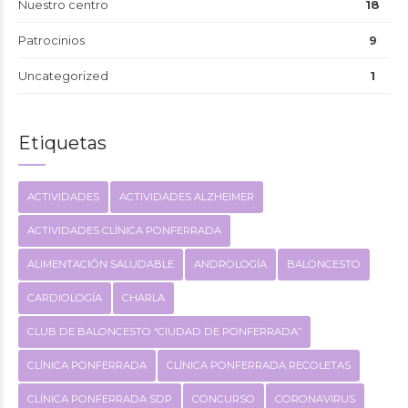
Nuestro centro
18
Patrocinios
9
Uncategorized
1
Etiquetas
ACTIVIDADES
ACTIVIDADES ALZHEIMER
ACTIVIDADES CLÍNICA PONFERRADA
ALIMENTACIÓN SALUDABLE
ANDROLOGÍA
BALONCESTO
CARDIOLOGÍA
CHARLA
CLUB DE BALONCESTO “CIUDAD DE PONFERRADA”
CLÍNICA PONFERRADA
CLÍNICA PONFERRADA RECOLETAS
CLÍNICA PONFERRADA SDP
CONCURSO
CORONAVIRUS